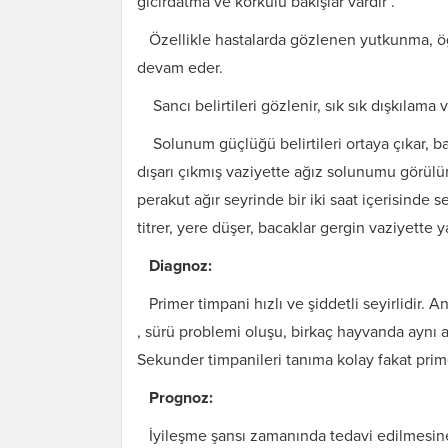
gıcırdatma ve korkulu bakışlar vardır .
Özellikle hastalarda gözlenen yutkunma, öğ
devam eder.
Sancı belirtileri gözlenir, sık sık dışkılama v
Solunum güçlüğü belirtileri ortaya çıkar, bacak
dışarı çıkmış vaziyette ağız solunumu görülü
perakut ağır seyrinde bir iki saat içerisinde
titrer, yere düşer, bacaklar gergin vaziyette
Diagnoz:
Primer timpani hızlı ve şiddetli seyirlidir.
, sürü problemi oluşu, birkaç hayvanda aynı a
Sekunder timpanileri tanıma kolay fakat prim
Prognoz:
İyileşme şansı zamanında tedavi edilmesine,