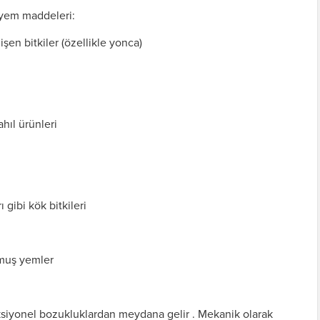
 yem maddeleri:
şen bitkiler (özellikle yonca)
ahıl ürünleri
 gibi kök bitkileri
nmuş yemler
yonel bozukluklardan meydana gelir . Mekanik olarak