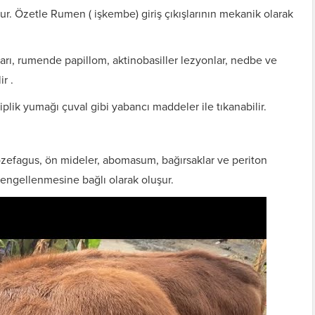
r. Özetle Rumen ( işkembe) giriş çıkışlarının mekanik olarak
ı, rumende papillom, aktinobasiller lezyonlar, nedbe ve
r .
plik yumağı çuval gibi yabancı maddeler ile tıkanabilir.
 özefagus, ön mideler, abomasum, bağırsaklar ve periton
 engellenmesine bağlı olarak oluşur.