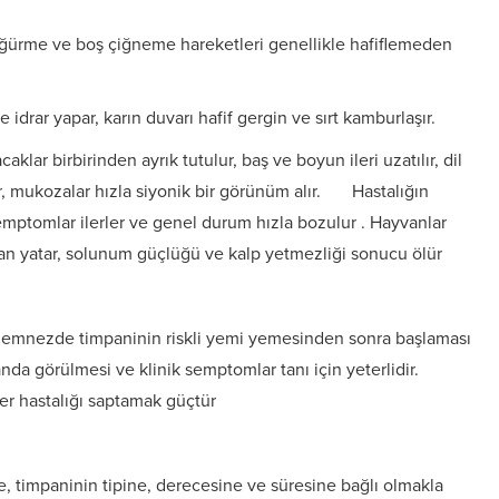
ürme ve boş çiğneme hareketleri genellikle hafiflemeden
e idrar yapar, karın duvarı hafif gergin ve sırt kamburlaşır.
lar birbirinden ayrık tutulur, baş ve boyun ileri uzatılır, dil
r, mukozalar hızla siyonik bir görünüm alır. Hastalığın
 semptomlar ilerler ve genel durum hızla bozulur . Hayvanlar
 yan yatar, solunum güçlüğü ve kalp yetmezliği sonucu ölür
 Anemnezde timpaninin riskli yemi yemesinden sonra başlaması
nda görülmesi ve klinik semptomlar tanı için yeterlidir.
er hastalığı saptamak güçtür
 timpaninin tipine, derecesine ve süresine bağlı olmakla