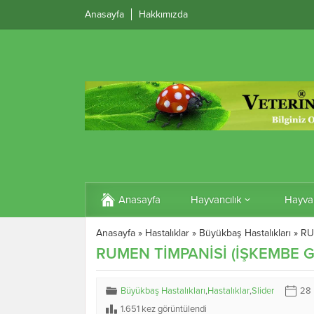
Anasayfa
Hakkımızda
Anasayfa
Hayvancılık
Hayva
Anasayfa
»
Hastalıklar
»
Büyükbaş Hastalıkları
»
RU
RUMEN TİMPANİSİ (İŞKEMBE GA
Büyükbaş Hastalıkları
,
Hastalıklar
,
Slider
28 
1.651 kez görüntülendi