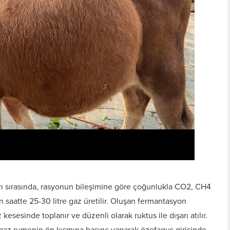
rı sırasında, rasyonun bileşimine göre çoğunlukla CO2, CH4
n saatte 25-30 litre gaz üretilir. Oluşan fermantasyon
kesesinde toplanır ve düzenli olarak ruktus ile dışarı atılır.
gaz rumenin ön kısmına basınç yaparak özefagus girişinde