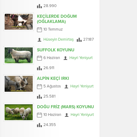
28.990
KEÇİLERDE DOĞUM
(OĞLAKLAMA)
10 Temmuz
Hüseyin Demirtaş
27.187
SUFFOLK KOYUNU
6 Haziran
Hayri Yeniyurt
26.911
ALPİN KEÇİ IRKI
5 Ağustos
Hayri Yeniyurt
25.581
DOĞU FRİZ (MARS) KOYUNU
10 Haziran
Hayri Yeniyurt
24.355