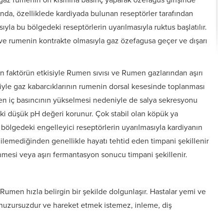
arında, özelliklede kardiyada bulunan reseptörler tarafından
yla bu bölgedeki reseptörlerin uyarılmasıyla ruktus başlatılır.
 ve rumenin kontrakte olmasıyla gaz özefagusa geçer ve dışarı
faktörün etkisiyle Rumen sıvısı ve Rumen gazlarından aşırı
yle gaz kabarcıklarının rumenin dorsal kesesinde toplanması
en iç basıncının yükselmesi nedeniyle de salya sekresyonu
ki düşük pH değeri korunur. Çok stabil olan köpük ya
 bölgedeki engelleyici reseptörlerin uyarılmasıyla kardiyanın
ilemediğinden genellikle hayatı tehtid eden timpani şekillenir
esi veya aşırı fermantasyon sonucu timpani şekillenir.
Rumen hızla belirgin bir şekilde dolgunlaşır. Hastalar yemi ve
huzursuzdur ve hareket etmek istemez, inleme, diş